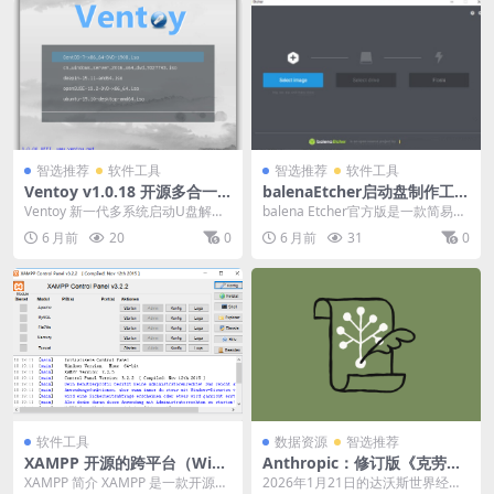
智选推荐
软件工具
智选推荐
软件工具
Ventoy v1.0.18 开源多合一
balenaEtcher启动盘制作工具
启动盘工具【软件下载】
【软件下载】
Ventoy 新一代多系统启动U盘解决
balena Etcher官方版是一款简易实
方案。国产开源免费的U盘启动引
用，功能全面的刻录工具。balen
6 月前
20
0
6 月前
31
0
导制作工具，...
a...
软件工具
数据资源
智选推荐
XAMPP 开源的跨平台（Wind
Anthropic：修订版《克劳德
ows/macOS/Linux）Web
宪章》(英文原版).pdf.epub
XAMPP 简介 XAMPP 是一款开源的
2026年1月21日的达沃斯世界经济